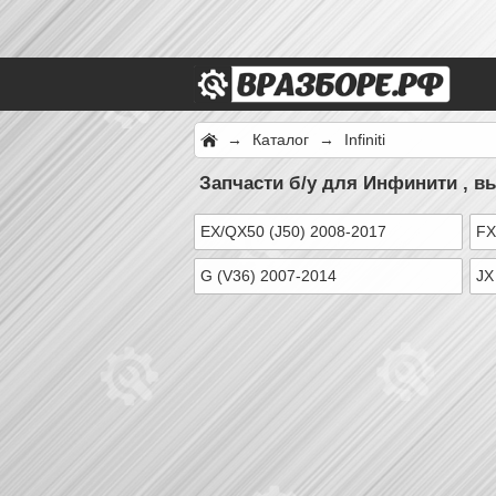
→
Каталог
→
Infiniti
Запчасти б/у для Инфинити , в
EX/QX50 (J50) 2008-2017
FX
G (V36) 2007-2014
JX