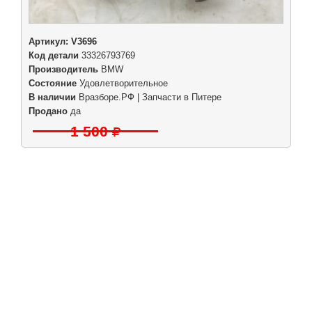
Артикул:
V3696
Код детали
33326793769
Производитель
BMW
Состояние
Удовлетворительное
В наличии
Вразборе.РФ | Запчасти в Питере
Продано
да
1 500
|
|
|
|
Б/у запчасти в СПб
Выкуп авто
Партнерам
Разборки
Обратная