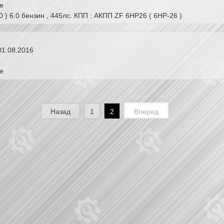
е
73b60 ) 6.0 бензин , 445лс. КПП : АКПП ZF 6HP26 ( 6HP-26 
01.08.2016
е
Назад
1
2
Вперед