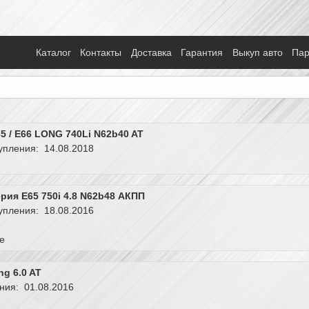
Каталог
Контакты
Доставка
Гарантия
Выкуп авто
Па
5 / E66 LONG 740Li N62b40 AT
упления: 14.08.2018
рия E65 750i 4.8 N62b48 АКПП
упления: 18.08.2016
е
ng 6.0 AT
ния: 01.08.2016