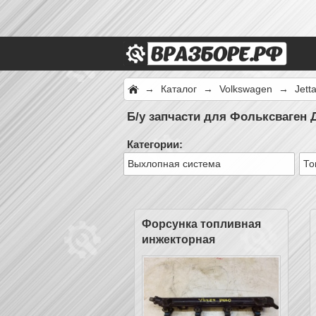
→
Каталог
→
Volkswagen
→
Jett
Б/у запчасти для Фольксваген Д
Категории:
Выхлопная система
То
Форсунка топливная
инжекторная
электрическая