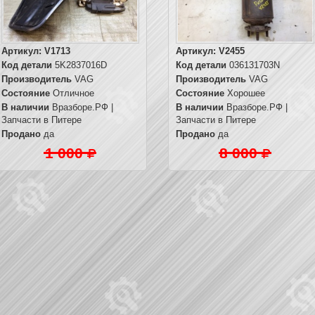
Артикул:
V1713
Артикул:
V2455
Код детали
5K2837016D
Код детали
036131703N
Производитель
VAG
Производитель
VAG
Состояние
Отличное
Состояние
Хорошее
В наличии
Вразборе.РФ |
В наличии
Вразборе.РФ |
Запчасти в Питере
Запчасти в Питере
Продано
да
Продано
да
1 000
8 000