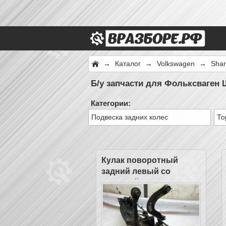
→
Каталог
→
Volkswagen
→
Shar
Б/у запчасти для Фольксваген 
Категории:
Подвеска задних колес
То
Кулак поворотный
задний левый со
ступицей