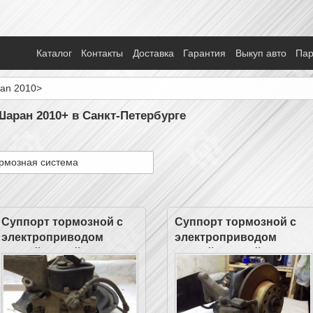
Каталог
Контакты
Доставка
Гарантия
Выкуп авто
Па
an 2010>
Шаран 2010+ в Санкт-Петербурге
рмозная система
Суппорт тормозной с
Суппорт тормозной с
электроприводом
электроприводом
задний левый
задний правый