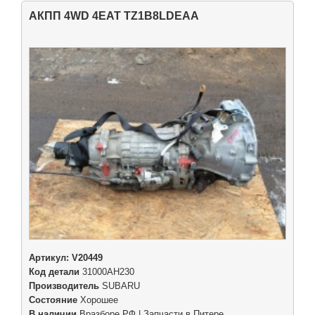
АКПП 4WD 4EAT TZ1B8LDEAA
Артикул:
V20449
Код детали
31000AH230
Производитель
SUBARU
Состояние
Хорошее
В наличии
Вразборе.РФ | Запчасти в Питере