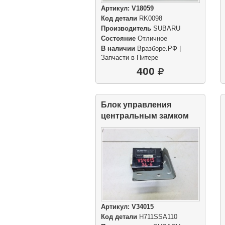
Артикул:
V18059
Код детали
RK0098
Производитель
SUBARU
Состояние
Отличное
В наличии
Вразборе.РФ |
Запчасти в Питере
400
Блок управления
центральным замком
SUBARU Security Unit
Артикул:
V34015
Код детали
H711SSA110