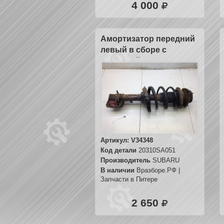
4 000
Амортизатор передний
левый в сборе с
пружиной
Артикул:
V34348
Код детали
20310SA051
Производитель
SUBARU
В наличии
Вразборе.РФ |
Запчасти в Питере
2 650