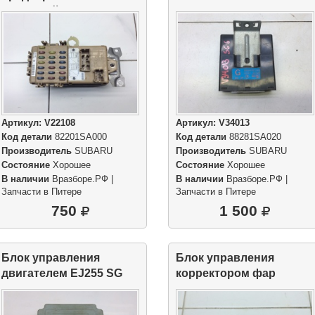
салонный
Артикул:
V22108
Артикул:
V34013
Код детали
82201SA000
Код детали
88281SA020
Производитель
SUBARU
Производитель
SUBARU
Состояние
Хорошее
Состояние
Хорошее
В наличии
Вразборе.РФ |
В наличии
Вразборе.РФ |
Запчасти в Питере
Запчасти в Питере
750
1 500
Блок управления
Блок управления
двигателем EJ255 SG
корректором фар
STI