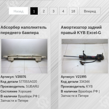
Назад
1
2
3
4
18
Вперед
Абсорбер наполнитель
Амортизатор задний
переднего бампера
правый KYB Excel-G
Артикул:
V20076
Артикул:
V21995
Код детали
57705SA020
Код детали
334344
Производитель
SUBARU
Производитель
KYB
Состояние
Хорошее
В наличии
Вразборе.РФ |
Запчасти в Питере
В наличии
Вразборе.РФ |
Запчасти в Питере