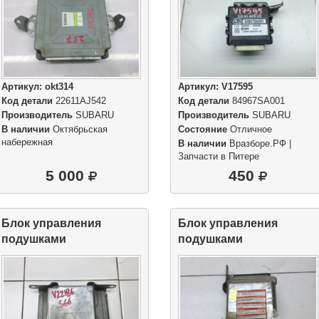
Артикул:
okt314
Артикул:
V17595
Код детали
22611AJ542
Код детали
84967SA001
Производитель
SUBARU
Производитель
SUBARU
В наличии
Октябрьская
Состояние
Отличное
набережная
В наличии
Вразборе.РФ |
Запчасти в Питере
5 000
450
Блок управления
Блок управления
подушками
подушками
безопасности SRS
безопасности SRS
AirBag
AirBag