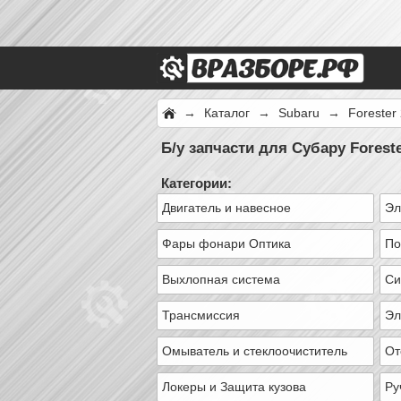
→
Каталог
→
Subaru
→
Forester
Б/у запчасти для Субару Forest
Категории:
Двигатель и навесное
Эл
Фары фонари Оптика
По
Выхлопная система
Си
Трансмиссия
Эл
Омыватель и стеклоочиститель
От
Локеры и Защита кузова
Ру