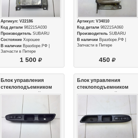
Артикул:
V22186
Артикул:
V34010
Код детали
98221SA030
Код детали
98221SA060
Производитель
SUBARU
Производитель
SUBARU
Состояние
Хорошее
В наличии
Вразборе.РФ |
Запчасти в Питере
В наличии
Вразборе.РФ |
Запчасти в Питере
1 500
450
Блок управления
Блок управления
стеклоподъемником
стеклоподъемником
двери передний
двери передний
правый
правый