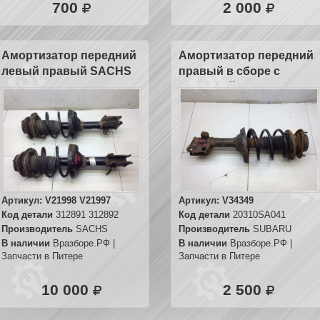
700
2 000
Амортизатор передний
Амортизатор передний
левый правый SACHS
правый в сборе с
пара 2шт
пружиной
Артикул:
V21998 V21997
Артикул:
V34349
Код детали
312891 312892
Код детали
20310SA041
Производитель
SACHS
Производитель
SUBARU
В наличии
Вразборе.РФ |
В наличии
Вразборе.РФ |
Запчасти в Питере
Запчасти в Питере
10 000
2 500