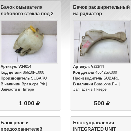
Бачок омывателя
Бачок расширительный
лобового стекла под 2
на радиатор
насоса
Артикул:
V34054
Артикул:
V22644
Код детали
86610FC000
Код детали
45642SA000
Производитель
SUBARU
Производитель
SUBARU
В наличии
Вразборе.РФ |
В наличии
Вразборе.РФ |
Запчасти в Питере
Запчасти в Питере
1 000
500
Блок реле и
Блок управления
предохранителей
INTEGRATED UNIT