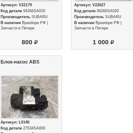
Артикул:
V22179
Артикул:
V22627
Код детали
94266SA020
Код детали
94266SA020
Производитель
SUBARU
Производитель
SUBARU
В наличии
Вразборе.РФ |
В наличии
Вразборе.РФ |
Запчасти в Питере
Запчасти в Питере
800
1 000
Блок-насос ABS
Артикул:
L0140
Код детали
27534SA000