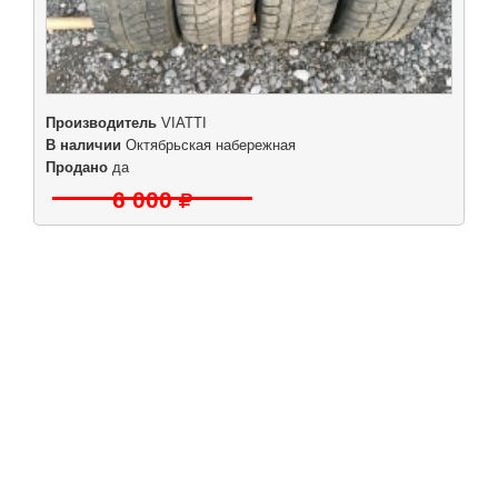
Производитель
VIATTI
В наличии
Октябрьская набережная
Продано
да
6 000
|
|
|
|
Б/у запчасти в СПб
Выкуп авто
Партнерам
Разборки
Обратная
связь