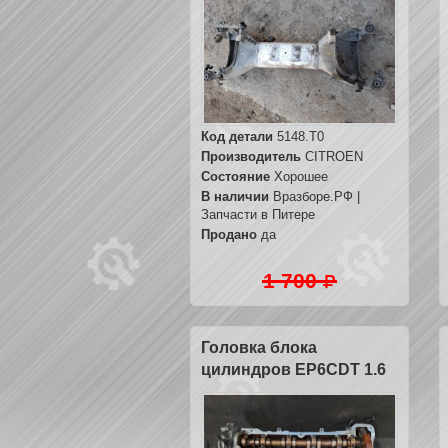
Код детали
5148.T0
Производитель
CITROEN
Состояние
Хорошее
В наличии
Вразборе.РФ |
Запчасти в Питере
Продано
да
1 700
Головка блока
цилиндров EP6CDT 1.6
Turbo 5FV