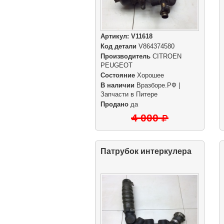
Артикул:
V11618
Код детали
V864374580
Производитель
CITROEN
PEUGEOT
Состояние
Хорошее
В наличии
Вразборе.РФ |
Запчасти в Питере
Продано
да
4 000
Патрубок интеркулера