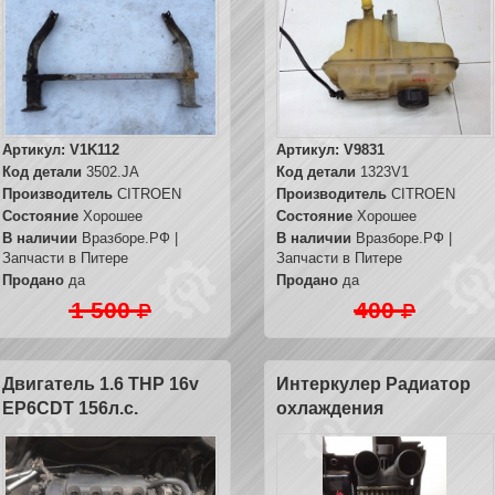
Артикул:
V1K112
Артикул:
V9831
Код детали
3502.JA
Код детали
1323V1
Производитель
CITROEN
Производитель
CITROEN
Состояние
Хорошее
Состояние
Хорошее
В наличии
Вразборе.РФ |
В наличии
Вразборе.РФ |
Запчасти в Питере
Запчасти в Питере
Продано
да
Продано
да
1 500
400
Двигатель 1.6 THP 16v
Интеркулер Радиатор
EP6CDT 156л.с.
охлаждения
наддувочного воздуха