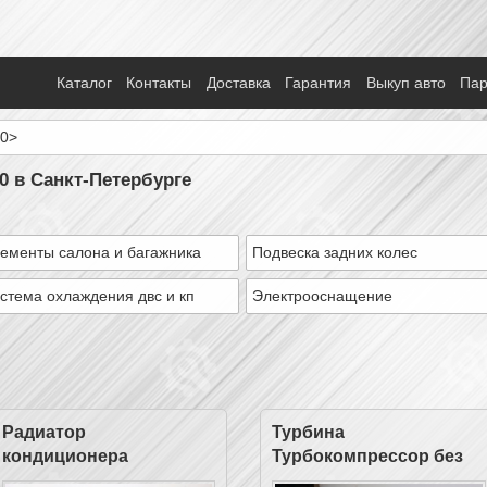
Каталог
Контакты
Доставка
Гарантия
Выкуп авто
Па
10>
10 в Санкт-Петербурге
ементы салона и багажника
Подвеска задних колес
стема охлаждения двс и кп
Электрооснащение
Радиатор
Турбина
кондиционера
Турбокомпрессор без
коллектора