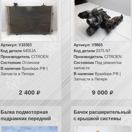
Артикул:
V10303
Артикул:
V9865
Код детали
6455JA
Код детали
0375.N7
Производитель
CITROEN
Производитель
CITROEN
Состояние
Отличное
Состояние
Под ремонт/на
запчасти
В наличии
Вразборе.РФ |
Запчасти в Питере
В наличии
Вразборе.РФ |
Запчасти в Питере
2 400
9 000
Балка подмоторная
Бачок расширительный
подрамник передний
с крышкой системы
охлаждения