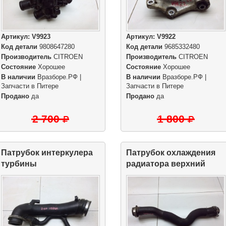
Артикул:
V9923
Артикул:
V9922
Код детали
9808647280
Код детали
9685332480
Производитель
CITROEN
Производитель
CITROEN
Состояние
Хорошее
Состояние
Хорошее
В наличии
Вразборе.РФ |
В наличии
Вразборе.РФ |
Запчасти в Питере
Запчасти в Питере
Продано
да
Продано
да
2 700
1 800
Патрубок интеркулера
Патрубок охлаждения
турбины
радиатора верхний