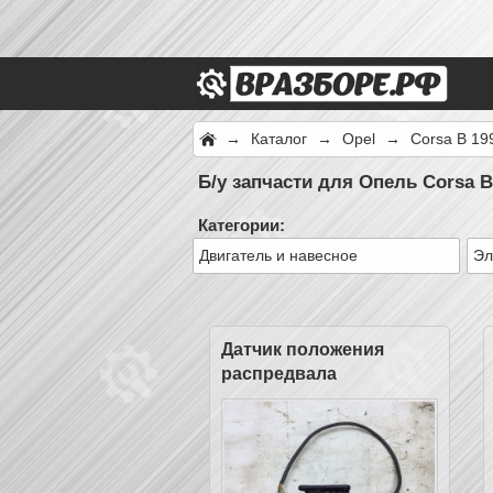
→
Каталог
→
Opel
→
Corsa B 19
Б/у запчасти для Опель Corsa B
Категории:
Двигатель и навесное
Эл
Датчик положения
распредвала