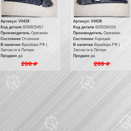
Артикул:
V0439
Артикул:
V0438
Код детали
8200825457
Код детали
8200294316
Производитель
Оригинал
Производитель
Оригинал
Состояние
Отличное
Состояние
Хорошее
В наличии
Вразборе.РФ |
В наличии
Вразборе.РФ |
Запчасти в Питере
Запчасти в Питере
Продано
да
Продано
да
200
200