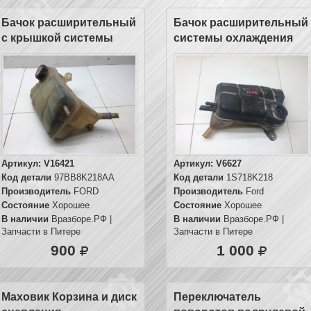
Бачок расширительный
Бачок расширительный
с крышкой системы
системы охлаждения
охлаждения
Артикул:
V16421
Артикул:
V6627
Код детали
97BB8K218AA
Код детали
1S718K218
Производитель
FORD
Производитель
Ford
Состояние
Хорошее
Состояние
Хорошее
В наличии
Вразборе.РФ |
В наличии
Вразборе.РФ |
Запчасти в Питере
Запчасти в Питере
900
1 000
Маховик Корзина и диск
Переключатель