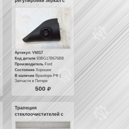
регулировки зеркал с
накладкой
Артикул:
V6017
Код детали
93BG17B676BB
Производитель
Ford
Состояние
Хорошее
В наличии
Вразборе.РФ |
Запчасти в Питере
500
Трапеция
стеклоочистителей с
моторчиком