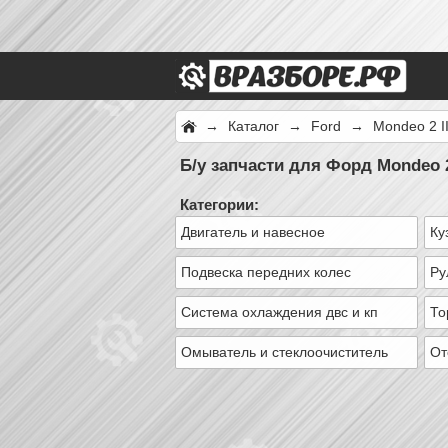
→
Каталог
→
Ford
→
Mondeo 2 I
Б/у запчасти для Форд Mondeo 2
Категории:
Двигатель и навесное
Ку
Подвеска передних колес
Ру
Система охлаждения двс и кп
То
Омыватель и стеклоочиститель
От