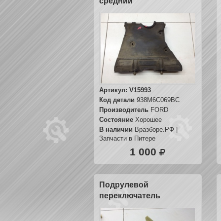
средний
Артикул:
V15993
Код детали
938M6C069BC
Производитель
FORD
Состояние
Хорошее
В наличии
Вразборе.РФ |
Запчасти в Питере
1 000
Подрулевой
переключатель
стеклоочистителей