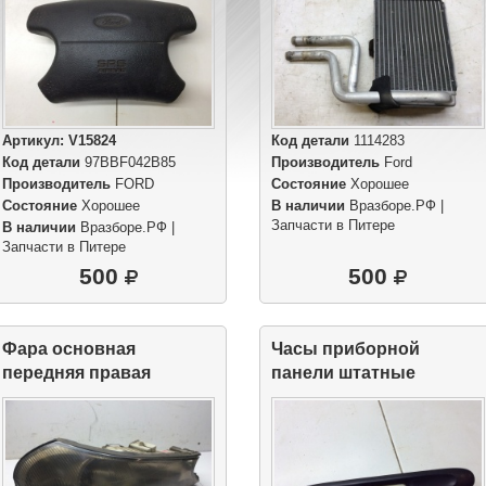
Артикул:
V15824
Код детали
1114283
Код детали
97BBF042B85
Производитель
Ford
Производитель
FORD
Состояние
Хорошее
Состояние
Хорошее
В наличии
Вразборе.РФ |
Запчасти в Питере
В наличии
Вразборе.РФ |
Запчасти в Питере
500
500
Фара основная
Часы приборной
передняя правая
панели штатные