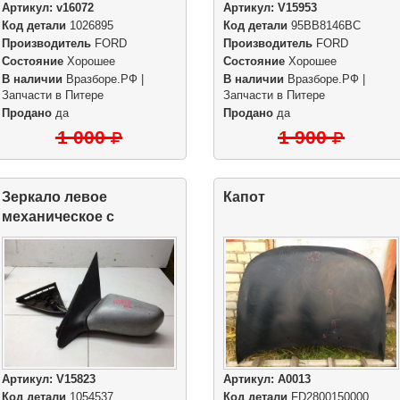
Артикул:
v16072
Артикул:
V15953
Код детали
1026895
Код детали
95BB8146BC
Производитель
FORD
Производитель
FORD
Состояние
Хорошее
Состояние
Хорошее
В наличии
Вразборе.РФ |
В наличии
Вразборе.РФ |
Запчасти в Питере
Запчасти в Питере
Продано
да
Продано
да
1 000
1 900
Зеркало левое
Капот
механическое с
дефектами
Артикул:
V15823
Артикул:
A0013
Код детали
1054537
Код детали
FD2800150000