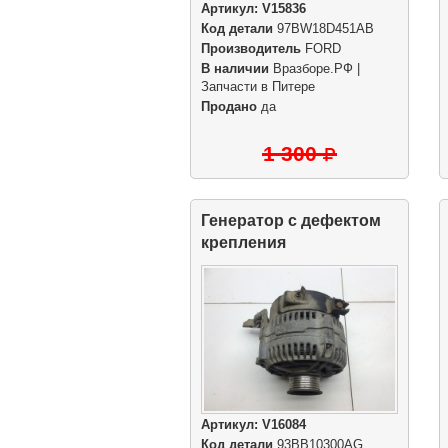
Артикул:
V15836
Код детали
97BW18D451AB
Производитель
FORD
В наличии
Вразборе.РФ |
Запчасти в Питере
Продано
да
1 300
Генератор с дефектом
крепления
Артикул:
V16084
Код детали
93BB10300AG