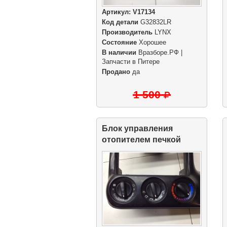
Артикул:
V17134
Код детали
G32832LR
Производитель
LYNX
Состояние
Хорошее
В наличии
Вразборе.РФ |
Запчасти в Питере
Продано
да
1 500
Блок управления
отопителем печкой
салона