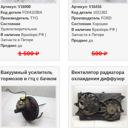
Артикул:
V16008
Артикул:
V16416
Код детали
FD04103BA
Код детали
1021382
Производитель
TYG
Производитель
FORD
Состояние
Состояние
Хорошее
Удовлетворительное
В наличии
Вразборе.РФ |
В наличии
Вразборе.РФ |
Запчасти в Питере
Запчасти в Питере
Продано
да
Продано
да
1 500
500
Вакуумный усилитель
Вентилятор радиатора
тормозов и гтц с бачком
охлаждения диффузор
в сборе