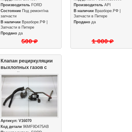
Производитель
FORD
Производитель
API
Состояние
Под ремонт/на
В наличии
Вразборе.РФ |
запчасти
Запчасти в Питере
В наличии
Вразборе.РФ |
Продано
да
Запчасти в Питере
Продано
да
500
1 000
Клапан рециркуляции
выхлопных газов с
трубкой
Артикул:
V16070
Код детали
96MF9D475AB