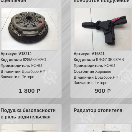
сцепления
поворотов подрулевой
Артикул:
V18214
Артикул:
V15821
Код детали
928M6398AG
Код детали
97BG13B302AB
Производитель
FORD
Производитель
FORD
В наличии
Вразборе.РФ |
Состояние
Хорошее
Запчасти в Питере
В наличии
Вразборе.РФ |
Запчасти в Питере
1 800
900
Подушка безопасности
Радиатор отопителя
в руль водительская