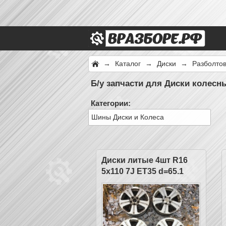
→
Каталог
→
Диски
→
Разболтов
Б/у запчасти для Диски колесн
Категории:
Шины Диски и Колеса
Диски литые 4шт R16
5x110 7J ET35 d=65.1
OPEL