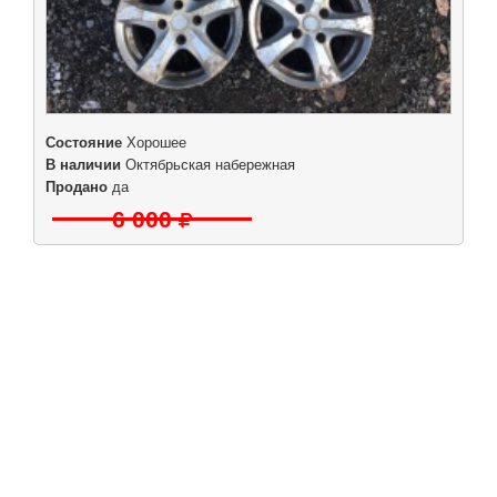
Состояние
Хорошее
В наличии
Октябрьская набережная
Продано
да
6 000
|
|
|
|
Б/у запчасти в СПб
Выкуп авто
Партнерам
Разборки
Обратная