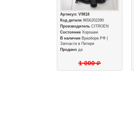
Артикул:
V9818
Код детали
9656202280
Производитель
CITROEN
Состояние
Хорошее
В наличии
Вразборе.РФ |
Запчасти в Питере
Продано
да
1 000
|
|
Б/у запчасти в СПб
Выкуп авто