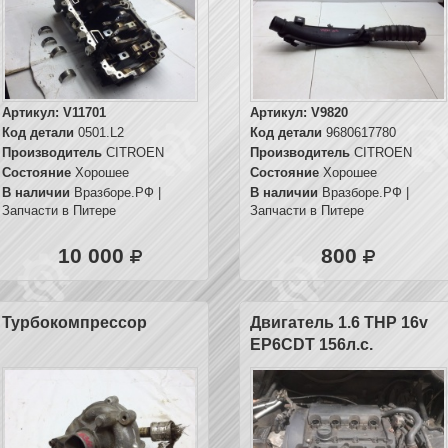
Артикул:
V11701
Артикул:
V9820
Код детали
0501.L2
Код детали
9680617780
Производитель
CITROEN
Производитель
CITROEN
Состояние
Хорошее
Состояние
Хорошее
В наличии
Вразборе.РФ |
В наличии
Вразборе.РФ |
Запчасти в Питере
Запчасти в Питере
10 000
800
Турбокомпрессор
Двигатель 1.6 THP 16v
EP6CDT 156л.с.