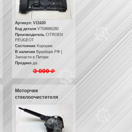
Артикул:
V11620
Код детали
V759886280
Производитель
CITROEN
PEUGEOT
Состояние
Хорошее
В наличии
Вразборе.РФ |
Запчасти в Питере
Продано
да
3 000
Моторчик
стеклоочистителя
задний