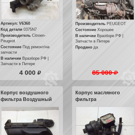
Артикул:
V6360
Производитель
PEUGEOT
Код детали
0375N7
Состояние
Хорошее
Производитель
Citroen-
В наличии
Вразборе.РФ |
Peugeot
Запчасти в Питере
Состояние
Под ремонт/на
Продано
да
запчасти
В наличии
Вразборе.РФ |
Запчасти в Питере
4 000
85 000
Корпус воздушного
Корпус масляного
фильтра Воздушный
фильтра
фильтр