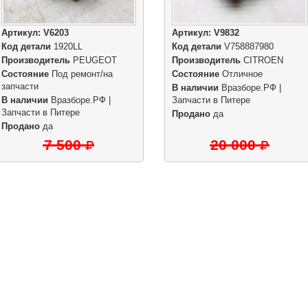
Артикул:
V6203
Артикул:
V9832
Код детали
1920LL
Код детали
V758887980
Производитель
PEUGEOT
Производитель
CITROEN
Состояние
Под ремонт/на
Состояние
Отличное
запчасти
В наличии
Вразборе.РФ |
В наличии
Вразборе.РФ |
Запчасти в Питере
Запчасти в Питере
Продано
да
Продано
да
7 500
20 000
|
|
Партнерам
Разборки
Обратная связь