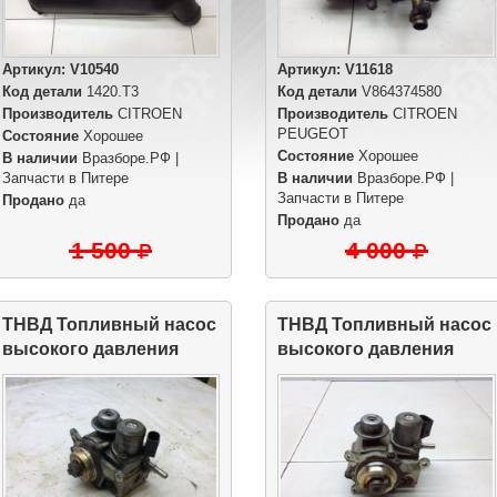
Артикул:
V10540
Артикул:
V11618
Код детали
1420.T3
Код детали
V864374580
Производитель
CITROEN
Производитель
CITROEN
PEUGEOT
Состояние
Хорошее
Состояние
Хорошее
В наличии
Вразборе.РФ |
Запчасти в Питере
В наличии
Вразборе.РФ |
Запчасти в Питере
Продано
да
Продано
да
1 500
4 000
ТНВД Топливный насос
ТНВД Топливный насос
высокого давления
высокого давления
EP6CDT 1.6 Turbo