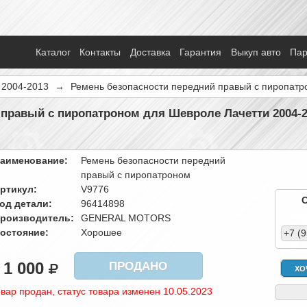
Каталог
Контакты
Доставка
Гарантия
Выкуп авто
Па
i 2004-2013
→
Ремень безопасности передний правый с пиропатр
 правый с пиропатроном для Шевроле Лачетти 2004-2
аименование:
Ремень безопасности передний
правый с пиропатроном
ртикул:
V9776
од детали:
96414898
роизводитель:
GENERAL MOTORS
остояние:
Хорошее
+7 (
1 000
ПРОДАНО
ХО
вар продан, статус товара изменен 10.05.2023