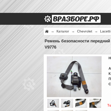
→
Каталог
→
Chevrolet
→
Lacett
Ремень безопасности передний
V9776
Н
А
К
П
С
То