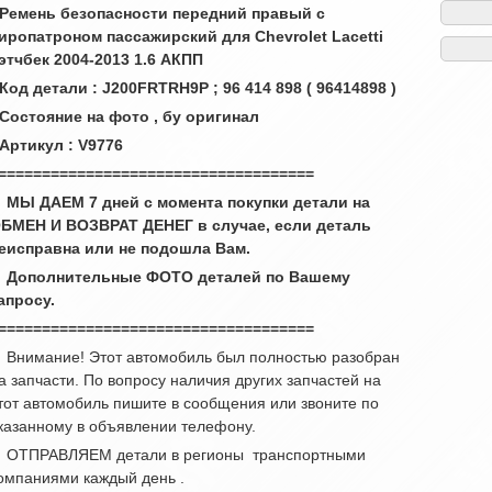
 Ремень безопасности передний правый с
иропатроном пассажирский для Chevrolet Lacetti
этчбек 2004-2013 1.6 АКПП
 Код детали : J200FRTRH9P ; 96 414 898 ( 96414898 )
 Состояние на фото , бу оригинал
 Артикул : V9776
====================================
 МЫ ДАЕМ 7 дней с момента покупки детали на
БМЕН И ВОЗВРАТ ДЕНЕГ в случае, если деталь
еисправна или не подошла Вам.
 Дополнительные ФОТО деталей по Вашему
апросу.
====================================
 Внимание! Этот автомобиль был полностью разобран
а запчасти. По вопросу наличия других запчастей на
тот автомобиль пишите в сообщения или звоните по
казанному в объявлении телефону.
 ОТПРАВЛЯЕМ детали в регионы транспортными
омпаниями каждый день .