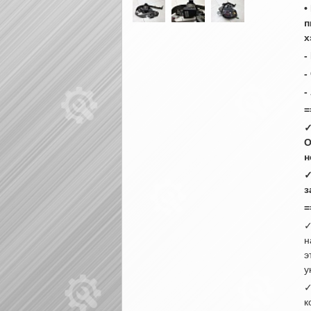
•
п
х
-
-
-
=
✓
О
н
✓
з
=
✓
н
э
у
✓
к