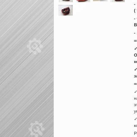
-
(
-
В
-
=
✓
О
н
✓
з
=
✓
н
э
у
✓
к
Р