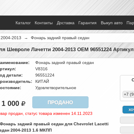
Каталог
Контакты
Доставка
Гарантия
Выкуп авто
Па
i 2004-2013
→
Фонарь задний правый седан
я Шевроле Лачетти 2004-2013 OEM 96551224 Артикул
аименование:
Фонарь задний правый седан
ртикул:
V8316
од детали:
96551224
роизводитель:
КИТАЙ
остояние:
Удовлетворительное
+7 (
1 000
ПРОДАНО
ХО
вар продан, статус товара изменен 14.11.2023
 Фонарь задний правый седан для Chevrolet Lacetti
едан 2004-2013 1.6 МКПП