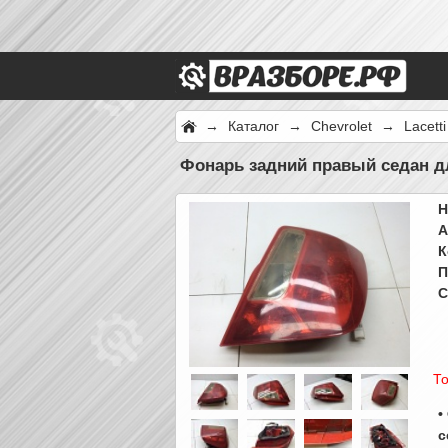
→
Каталог
→
Chevrolet
→
Lacett
Фонарь задний правый седан дл
Н
А
К
П
С
То
•
с