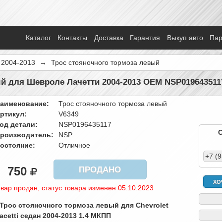
Каталог
Контакты
Доставка
Гарантия
Выкуп авто
Па
i 2004-2013
→
Трос стояночного тормоза левый
й для Шевроле Лачетти 2004-2013 OEM NSP019643511
аименование:
Трос стояночного тормоза левый
ртикул:
V6349
од детали:
NSP0196435117
роизводитель:
NSP
остояние:
Отличное
+7 (
750
ПРОДАНО
ХО
вар продан, статус товара изменен 05.10.2023
 Трос стояночного тормоза левый для Chevrolet
acetti седан 2004-2013 1.4 МКПП