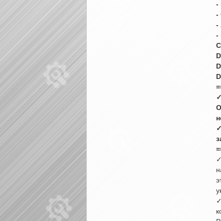
-
-
-
-
C
D
D
D
=
✓
О
н
✓
з
=
✓
н
э
у
✓
к