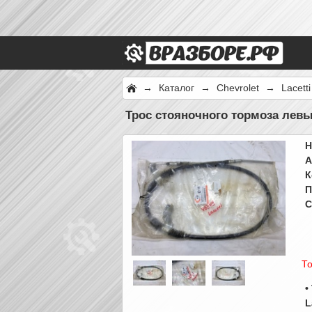
→
Каталог
→
Chevrolet
→
Lacett
Трос стояночного тормоза левы
Н
А
К
П
С
То
•
L