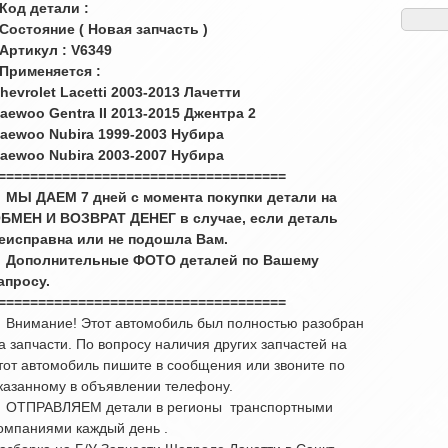
 Код детали :
 Состояние ( Новая запчасть )
 Артикул : V6349
 Применяется :
hevrolet Lacetti 2003-2013 Лачетти
aewoo Gentra II 2013-2015 Джентра 2
aewoo Nubira 1999-2003 Нубира
aewoo Nubira 2003-2007 Нубира
====================================
 МЫ ДАЕМ 7 дней с момента покупки детали на
БМЕН И ВОЗВРАТ ДЕНЕГ в случае, если деталь
еисправна или не подошла Вам.
 Дополнительные ФОТО деталей по Вашему
апросу.
====================================
 Внимание! Этот автомобиль был полностью разобран
а запчасти. По вопросу наличия других запчастей на
тот автомобиль пишите в сообщения или звоните по
казанному в объявлении телефону.
 ОТПРАВЛЯЕМ детали в регионы транспортными
омпаниями каждый день .