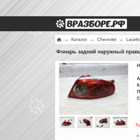
→
Каталог
→
Chevrolet
→
Lacett
Фонарь задний наружный правы
Н
А
К
П
С
То
•