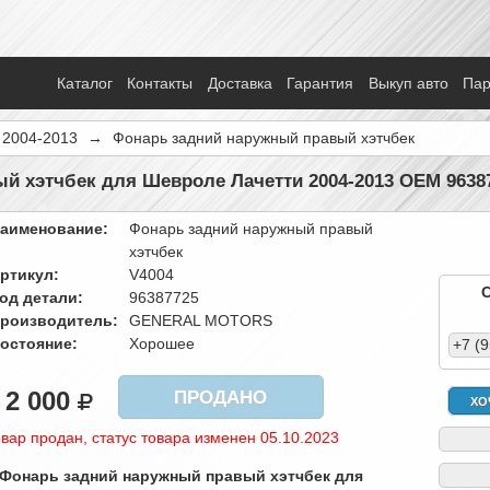
Каталог
Контакты
Доставка
Гарантия
Выкуп авто
Па
i 2004-2013
→
Фонарь задний наружный правый хэтчбек
й хэтчбек для Шевроле Лачетти 2004-2013 OEM 96387
аименование:
Фонарь задний наружный правый
хэтчбек
ртикул:
V4004
од детали:
96387725
роизводитель:
GENERAL MOTORS
остояние:
Хорошее
+7 (
2 000
ПРОДАНО
ХО
вар продан, статус товара изменен 05.10.2023
 Фонарь задний наружный правый хэтчбек для