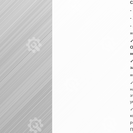
C
-
-
-
=
✓
О
н
✓
з
=
✓
н
э
у
✓
к
Р
П