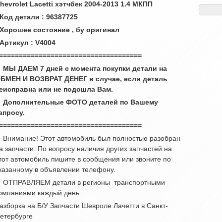
hevrolet Lacetti хэтчбек 2004-2013 1.4 МКПП
 Код детали : 96387725
 Хорошее состояние , бу оригинал
 Артикул : V4004
====================================
 МЫ ДАЕМ 7 дней с момента покупки детали на
БМЕН И ВОЗВРАТ ДЕНЕГ в случае, если деталь
еисправна или не подошла Вам.
 Дополнительные ФОТО деталей по Вашему
апросу.
====================================
 Внимание! Этот автомобиль был полностью разобран
а запчасти. По вопросу наличия других запчастей на
тот автомобиль пишите в сообщения или звоните по
казанному в объявлении телефону.
 ОТПРАВЛЯЕМ детали в регионы транспортными
омпаниями каждый день .
азборка на Б/У Запчасти Шевроле Лачетти в Санкт-
етербурге