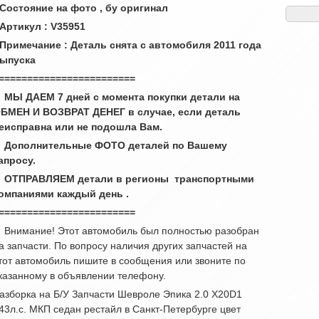
 Состояние на фото , бу оригинал
 Артикул : V35951
 Примечание : Деталь снята с автомобиля 2011 года
ыпуска
========================
 МЫ ДАЕМ 7 дней с момента покупки детали на
БМЕН И ВОЗВРАТ ДЕНЕГ в случае, если деталь
еисправна или не подошла Вам.
 Дополнительные ФОТО деталей по Вашему
апросу.
 ОТПРАВЛЯЕМ детали в регионы транспортными
омпаниями каждый день .
========================
 Внимание! Этот автомобиль был полностью разобран
а запчасти. По вопросу наличия других запчастей на
тот автомобиль пишите в сообщения или звоните по
казанному в объявлении телефону.
азборка на Б/У Запчасти Шевроле Эпика 2.0 X20D1
43л.с. МКП седан рестайл в Санкт-Петербурге цвет