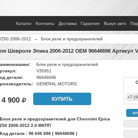
Каталог
Контакты
Доставка
Гарантия
Выкуп авто
Па
V250 2006-2012
→
Блок реле и предохранителей
ля Шевроле Эпика 2006-2012 OEM 96646696 Артикул 
аименование:
Блок реле и предохранителей
ртикул:
V35951
од детали:
96646696
роизводитель:
GENERAL MOTORS
+7 (
4 900
КУПИТЬ
ХО
 Блок реле и предохранителей для Chevrolet Epica
250 2006-2012 2.0 МКПП
 Код детали : 96 646 696 ( 96646696 )