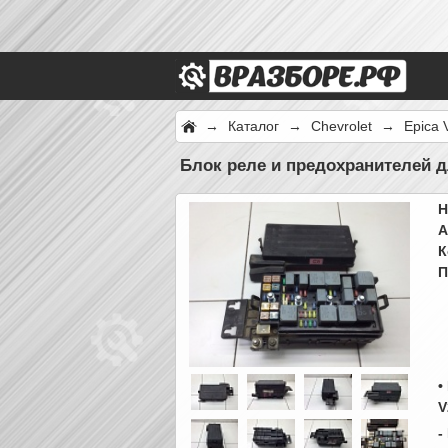
→
Каталог
→
Chevrolet
→
Epica 
Блок реле и предохранителей д
Н
А
К
П
•
V
-