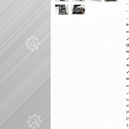
-
-
-
в
=
✓
О
н
✓
з
✓
к
=
✓
н
э
у
Р
1