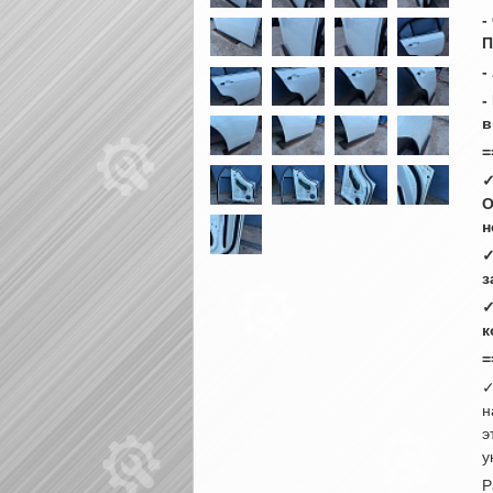
-
П
-
-
в
=
✓
О
н
✓
з
✓
к
=
✓
н
э
у
Р