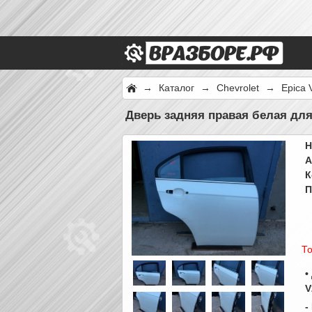
→
Каталог
→
Chevrolet
→
Epica 
Дверь задняя правая белая для
Н
А
К
П
То
•
V
-