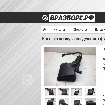
→
Каталог
→
Chevrolet
→
Epica 
Крышка корпуса воздушного фи
Н
А
К
П
•
б