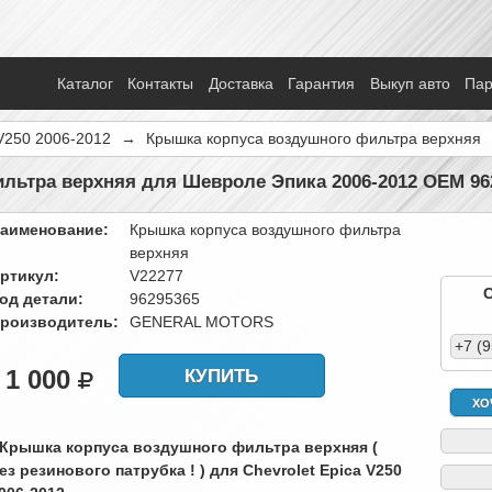
Каталог
Контакты
Доставка
Гарантия
Выкуп авто
Па
V250 2006-2012
→
Крышка корпуса воздушного фильтра верхняя
льтра верхняя для Шевроле Эпика 2006-2012 OEM 96
аименование:
Крышка корпуса воздушного фильтра
верхняя
ртикул:
V22277
од детали:
96295365
роизводитель:
GENERAL MOTORS
+7 (
1 000
КУПИТЬ
ХО
 Крышка корпуса воздушного фильтра верхняя (
ез резинового патрубка ! ) для Chevrolet Epica V250