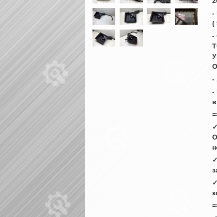
2
-
(
-
Т
У
О
-
-
в
=
✓
О
н
✓
з
✓
к
=