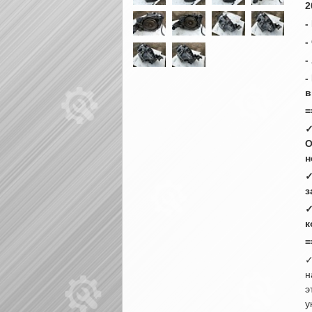
2
-
-
-
-
в
=
✓
О
н
✓
з
✓
к
=
✓
н
э
у