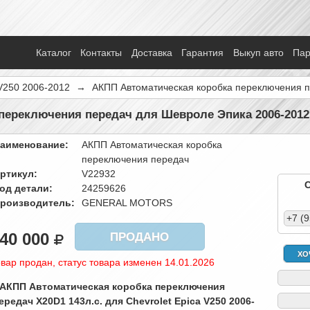
Каталог
Контакты
Доставка
Гарантия
Выкуп авто
Па
V250 2006-2012
→
АКПП Автоматическая коробка переключения 
переключения передач для Шевроле Эпика 2006-2012
аименование:
АКПП Автоматическая коробка
переключения передач
ртикул:
V22932
од детали:
24259626
роизводитель:
GENERAL MOTORS
+7 (
40 000
ПРОДАНО
ХО
вар продан, статус товара изменен 14.01.2026
 АКПП Автоматическая коробка переключения
ередач X20D1 143л.с. для Chevrolet Epica V250 2006-