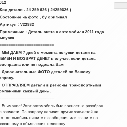
012
 Код детали : 24 259 626 ( 24259626 )
 Состояние на фото , бу оригинал
 Артикул : V22932
 Примечание : Деталь снята с автомобиля 2011 года
ыпуска
========================
 МЫ ДАЕМ 7 дней с момента покупки детали на
БМЕН И ВОЗВРАТ ДЕНЕГ в случае, если деталь
еисправна или не подошла Вам.
 Дополнительные ФОТО деталей по Вашему
апросу.
 ОТПРАВЛЯЕМ детали в регионы транспортными
омпаниями каждый день .
========================
 Внимание! Этот автомобиль был полностью разобран
а запчасти. По вопросу наличия других запчастей на
тот автомобиль пишите в сообщения или звоните по
казанному в объявлении телефону.