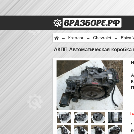
→
Каталог
→
Chevrolet
→
Epica 
АКПП Автоматическая коробка 
Н
А
К
П
То
•
п