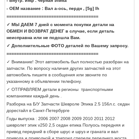
- Внутр. инф : черная эпика
- OEM название : Вал а-ось, пердн , [5g] lh
=====================================
✓ МЫ ДАЕМ 7 дней с момента покупки детали на
ОБМЕН И ВОЗВРАТ ДЕНЕГ в случае, если деталь
неисправна или не подошла Вам.
✓ Дополнительные ФОТО деталей по Вашему запросу.
=====================================
✓ Внимание! Этот автомобиль был полностью разобран на
запчасти. По вопросу наличия других запчастей на этот
автомобиль пишите в сообщения или звоните по
указанному в объявлении телефону.
✓ ОТПРАВЛЯЕМ детали в регионы транспортными
компаниями каждый день .
Разборка на Б/У Запчасти Шевроле Эпика 2.5 156л.с. седан
дорестайл в Санкт-Петербурге
Годы выпуска : 2006 2007 2008 2009 2010 2011 2012
шевролет эпик v250 2,5 седан епика Полуось передняя и
привод передний в сборе шрус и шруз и граната и вал
привода и приводной и трипоид спереди переднего моста