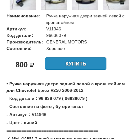
Наименование:
Ручка наружная двери задней левой с
кронштейном
Артикул:
V11946
Код детали:
96636079
Производитель:
GENERAL MOTORS
Состояние:
Хорошее
800
КУПИТЬ
• Ручка наружная двери задней левой с кронштейном
для Chevrolet Epica V250 2006-2012
- Код детали : 96 636 079 ( 96636079 )
- Состояние на фото , бу оригинал
- Артикул : V11946
- Цвет : синий
=====================================
✓ МЫ ДАЕМ 7 дней с момента покупки детали на