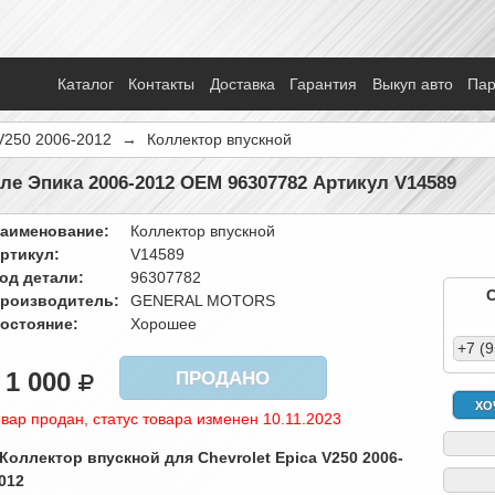
Каталог
Контакты
Доставка
Гарантия
Выкуп авто
Па
V250 2006-2012
→
Коллектор впускной
е Эпика 2006-2012 OEM 96307782 Артикул V14589
аименование:
Коллектор впускной
ртикул:
V14589
од детали:
96307782
роизводитель:
GENERAL MOTORS
остояние:
Хорошее
+7 (
1 000
ПРОДАНО
ХО
вар продан, статус товара изменен 10.11.2023
 Коллектор впускной для Chevrolet Epica V250 2006-
012