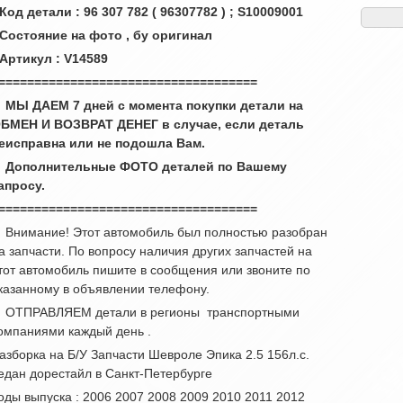
 Код детали : 96 307 782 ( 96307782 ) ; S10009001
 Состояние на фото , бу оригинал
 Артикул : V14589
====================================
 МЫ ДАЕМ 7 дней с момента покупки детали на
БМЕН И ВОЗВРАТ ДЕНЕГ в случае, если деталь
еисправна или не подошла Вам.
 Дополнительные ФОТО деталей по Вашему
апросу.
====================================
 Внимание! Этот автомобиль был полностью разобран
а запчасти. По вопросу наличия других запчастей на
тот автомобиль пишите в сообщения или звоните по
казанному в объявлении телефону.
 ОТПРАВЛЯЕМ детали в регионы транспортными
омпаниями каждый день .
азборка на Б/У Запчасти Шевроле Эпика 2.5 156л.с.
едан дорестайл в Санкт-Петербурге
оды выпуска : 2006 2007 2008 2009 2010 2011 2012