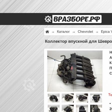
→
Каталог
→
Chevrolet
→
Epica 
Коллектор впускной для Шеврол
Н
А
К
П
С
То
•
2