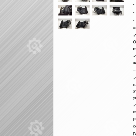
-
-
-
=
✓
О
н
✓
з
=
✓
н
э
у
✓
к
Р
с
Г