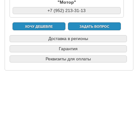
"Мотор"
+7 (952) 213-31-13
ХОЧУ ДЕШЕВЛЕ
ЗАДАТЬ ВОПРОС
Доставка в регионы
Гарантия
Реквизиты для оплаты
|
|
|
|
Б/у запчасти в СПб
Выкуп авто
Партнерам
Разборки
Обратная
связь
© вразборе.рф, 2016-2026
KuzovovNet