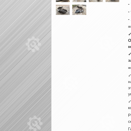
-
-
-
=
✓
О
н
✓
з
=
✓
н
э
у
✓
к
Р
с
Г