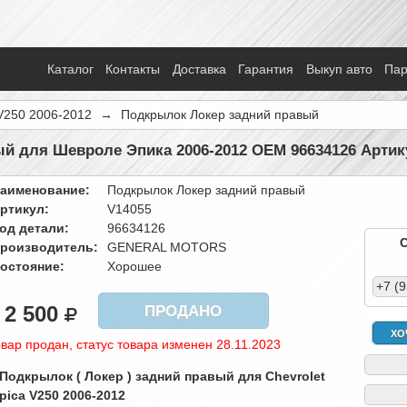
Каталог
Контакты
Доставка
Гарантия
Выкуп авто
Па
V250 2006-2012
→
Подкрылок Локер задний правый
й для Шевроле Эпика 2006-2012 OEM 96634126 Артик
аименование:
Подкрылок Локер задний правый
ртикул:
V14055
од детали:
96634126
роизводитель:
GENERAL MOTORS
остояние:
Хорошее
+7 (
2 500
ПРОДАНО
ХО
вар продан, статус товара изменен 28.11.2023
 Подкрылок ( Локер ) задний правый для Chevrolet
pica V250 2006-2012