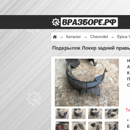
→
Каталог
→
Chevrolet
→
Epica 
Подкрылок Локер задний правы
Н
А
К
П
С
То
•
E