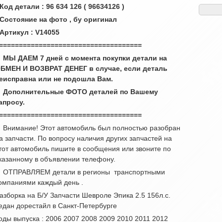
 Код детали : 96 634 126 ( 96634126 )
 Состояние на фото , бу оригинал
 Артикул : V14055
====================================
 МЫ ДАЕМ 7 дней с момента покупки детали на
БМЕН И ВОЗВРАТ ДЕНЕГ в случае, если деталь
еисправна или не подошла Вам.
 Дополнительные ФОТО деталей по Вашему
апросу.
====================================
 Внимание! Этот автомобиль был полностью разобран
а запчасти. По вопросу наличия других запчастей на
тот автомобиль пишите в сообщения или звоните по
казанному в объявлении телефону.
 ОТПРАВЛЯЕМ детали в регионы транспортными
омпаниями каждый день .
азборка на Б/У Запчасти Шевроле Эпика 2.5 156л.с.
едан дорестайл в Санкт-Петербурге
оды выпуска : 2006 2007 2008 2009 2010 2011 2012