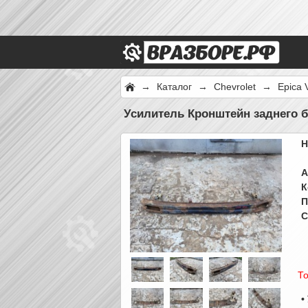
→
Каталог
→
Chevrolet
→
Epica 
Усилитель Кронштейн заднего б
Н
А
К
П
С
То
•