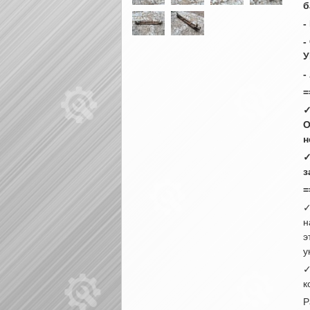
б
-
-
У
-
=
✓
О
н
✓
з
=
✓
н
э
у
✓
к
Р