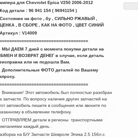
ампера для Chevrolet Epica V250 2006-2012
 Код детали : 96 941 154 ( 96941154 )
 Состояние на фото , бу , СИЛЬНО РЖАВЫЙ ,
ЦЕНКА , В СБОРЕ , КАК НА ФОТО , ЦВЕТ СИНИЙ
 Артикул : V14009
====================================
 МЫ ДАЕМ 7 дней с момента покупки детали на
БМЕН И ВОЗВРАТ ДЕНЕГ в случае, если деталь
еисправна или не подошла Вам.
 Дополнительные ФОТО деталей по Вашему
апросу.
====================================
 Внимание! Этот автомобиль был полностью разобран
а запчасти. По вопросу наличия других запчастей на
тот автомобиль пишите в сообщения или звоните по
казанному в объявлении телефону.
 ОТПРАВЛЯЕМ детали в регионы транспортными
омпаниями каждый день .
азборка на Б/У Запчасти Шевроле Эпика 2.5 156л.с.