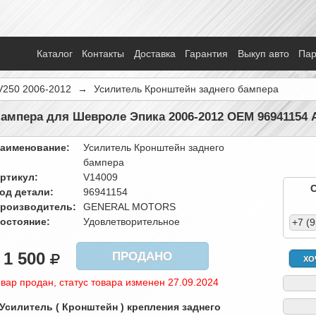
Каталог
Контакты
Доставка
Гарантия
Выкуп авто
Па
V250 2006-2012
→
Усилитель Кронштейн заднего бампера
ампера для Шевроле Эпика 2006-2012 OEM 96941154 
аименование:
Усилитель Кронштейн заднего
бампера
ртикул:
V14009
од детали:
96941154
роизводитель:
GENERAL MOTORS
остояние:
Удовлетворительное
+7 (
1 500
ПРОДАНО
ХО
вар продан, статус товара изменен 27.09.2024
 Усилитель ( Кронштейн ) крепления заднего