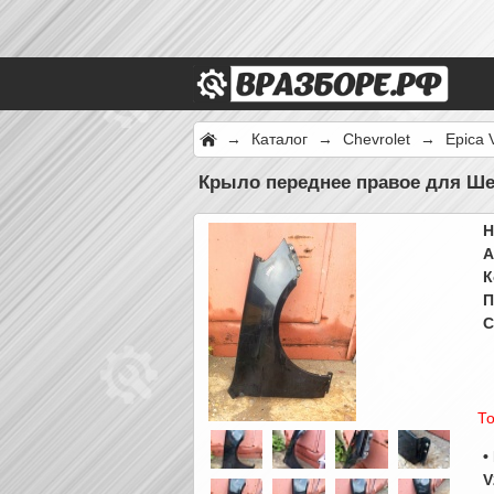
→
Каталог
→
Chevrolet
→
Epica 
Крыло переднее правое для Шев
Н
А
К
П
С
То
•
V