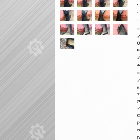
-
-
-
=
✓
О
н
✓
з
=
✓
н
э
у
✓
к
Р
с
Г