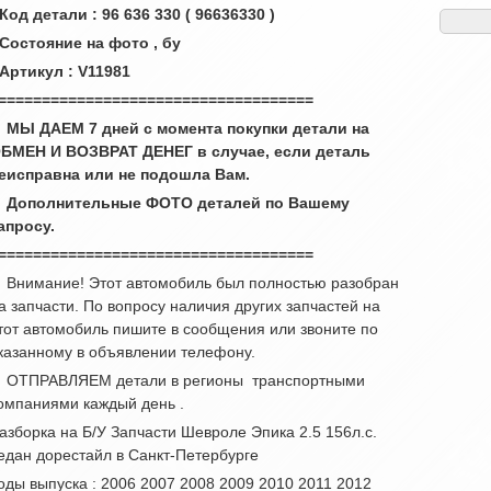
 Код детали : 96 636 330 ( 96636330 )
 Состояние на фото , бу
 Артикул : V11981
====================================
 МЫ ДАЕМ 7 дней с момента покупки детали на
БМЕН И ВОЗВРАТ ДЕНЕГ в случае, если деталь
еисправна или не подошла Вам.
 Дополнительные ФОТО деталей по Вашему
апросу.
====================================
 Внимание! Этот автомобиль был полностью разобран
а запчасти. По вопросу наличия других запчастей на
тот автомобиль пишите в сообщения или звоните по
казанному в объявлении телефону.
 ОТПРАВЛЯЕМ детали в регионы транспортными
омпаниями каждый день .
азборка на Б/У Запчасти Шевроле Эпика 2.5 156л.с.
едан дорестайл в Санкт-Петербурге
оды выпуска : 2006 2007 2008 2009 2010 2011 2012