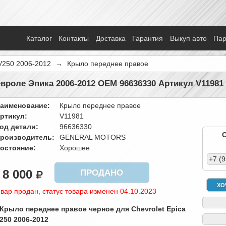
Каталог
Контакты
Доставка
Гарантия
Выкуп авто
Па
V250 2006-2012
→
Крыло переднее правое
роле Эпика 2006-2012 OEM 96636330 Артикул V11981
аименование:
Крыло переднее правое
ртикул:
V11981
од детали:
96636330
роизводитель:
GENERAL MOTORS
остояние:
Хорошее
+7 (
8 000
ПРОДАНО
ХО
вар продан, статус товара изменен 04.10.2023
 Крыло переднее правое черное для Chevrolet Epica
250 2006-2012