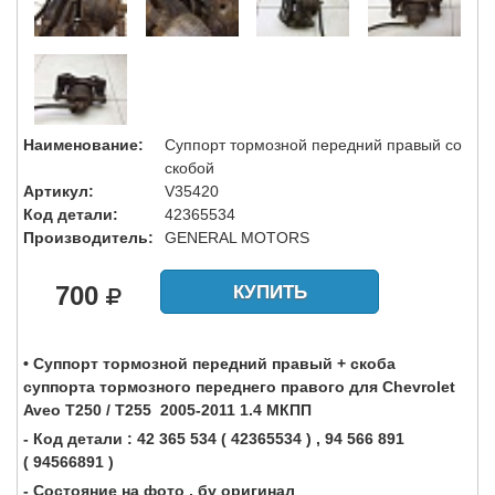
Наименование:
Суппорт тормозной передний правый со
скобой
Артикул:
V35420
Код детали:
42365534
Производитель:
GENERAL MOTORS
700
КУПИТЬ
• Суппорт тормозной передний правый + скоба
суппорта тормозного переднего правого для Chevrolet
Aveo T250 / T255 2005-2011 1.4 МКПП
- Код детали : 42 365 534 ( 42365534 ) , 94 566 891
( 94566891 )
- Состояние на фото , бу оригинал