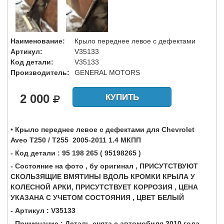
Наименование:
Крыло переднее левое с дефектами
Артикул:
V35133
Код детали:
V35133
Производитель:
GENERAL MOTORS
2 000
КУПИТЬ
• Крыло переднее левое с дефектами для Chevrolet
Aveo T250 / T255 2005-2011 1.4 МКПП
- Код детали : 95 198 265 ( 95198265 )
- Состояние на фото , бу оригинал , ПРИСУТСТВУЮТ
СКОЛЬЗЯЩИЕ ВМЯТИНЫ ВДОЛЬ КРОМКИ КРЫЛА У
КОЛЕСНОЙ АРКИ, ПРИСУТСТВУЕТ КОРРОЗИЯ , ЦEHА
УКАЗАНА С УЧЕТОМ СОСТОЯНИЯ , ЦВЕТ БЕЛЫЙ
- Артикул : V35133
- Примечание : Деталь снята с автомобиля 2010 года