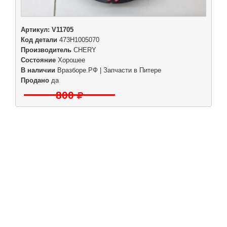
Артикул:
V11705
Код детали
473H1005070
Производитель
CHERY
Состояние
Хорошее
В наличии
Вразборе.РФ | Запчасти в Питере
Продано
да
800
|
|
|
|
Б/у запчасти в СПб
Выкуп авто
Партнерам
Разборки
Обратная