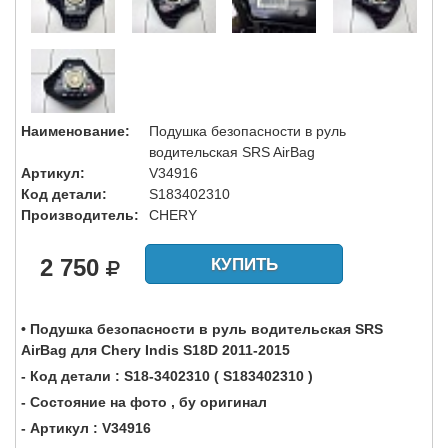
Наименование:
Подушка безопасности в руль
водительская SRS AirBag
Артикул:
V34916
Код детали:
S183402310
Производитель:
CHERY
2 750
КУПИТЬ
• Подушка безопасности в руль водительская SRS
AirBag для Chery Indis S18D 2011-2015
- Код детали : S18-3402310 ( S183402310 )
- Состояние на фото , бу оригинал
- Артикул : V34916