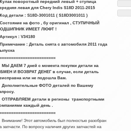
 Кулак поворотный передний левый + ступица
ередняя левая для Chery Indis S18D 2011-2015
 Код детали : S18D-3001011 ( S18D3001011 )
 Состояние на фото , бу оригинал , СТУПИЧНЫЙ
ОДШИПНИК ИМЕЕТ ЛЮФТ !
 Артикул : V34180
 Примечание : Деталь снята с автомобиля 2011 года
ыпуска
========================
 МЫ ДАЕМ 7 дней с момента покупки детали на
БМЕН И ВОЗВРАТ ДЕНЕГ в случае, если деталь
еисправна или не подошла Вам.
 Дополнительные ФОТО деталей по Вашему
апросу.
 ОТПРАВЛЯЕМ детали в регионы транспортными
омпаниями каждый день .
========================
 Внимание! Этот автомобиль был полностью разобран
а запчасти. По вопросу наличия других запчастей на