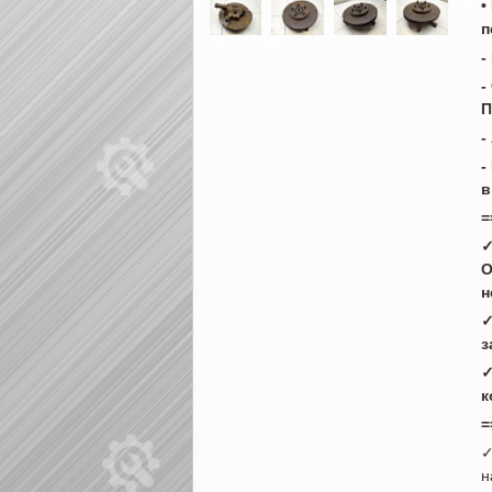
•
п
-
-
П
-
-
в
=
✓
О
н
✓
з
✓
к
=
✓
н