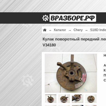
→
Каталог
→
Chery
→
S18D Indi
Кулак поворотный передний лев
V34180
Н
А
К
П
С