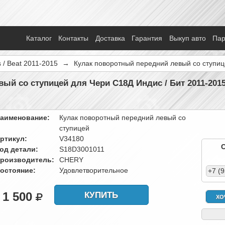
Каталог
Контакты
Доставка
Гарантия
Выкуп авто
Па
s / Beat 2011-2015
→
Кулак поворотный передний левый со ступи
ый со ступицей для Чери С18Д Индис / Бит 2011-201
аименование:
Кулак поворотный передний левый со
ступицей
ртикул:
V34180
од детали:
S18D3001011
роизводитель:
CHERY
остояние:
Удовлетворительное
+7 (
1 500
КУПИТЬ
ХО