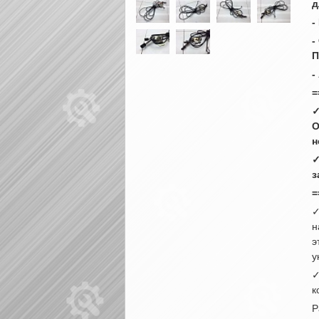
д
-
-
П
-
=
✓
О
н
✓
з
=
✓
н
э
у
✓
к
Р