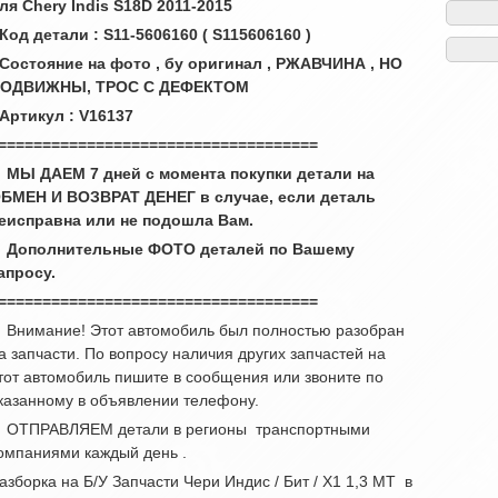
ля Chery Indis S18D 2011-2015
 Код детали : S11-5606160 ( S11
5606160 )
 Состояние на фото , бу оригинал , РЖАВЧИНА , НО
ОДВИЖНЫ, ТРОС С ДЕФЕКТОМ
 Артикул : V16137
====================================
 МЫ ДАЕМ 7 дней с момента покупки детали на
БМЕН И ВОЗВРАТ ДЕНЕГ в случае, если деталь
еисправна или не подошла Вам.
 Дополнительные ФОТО деталей по Вашему
апросу.
====================================
 Внимание! Этот автомобиль был полностью разобран
а запчасти. По вопросу наличия других запчастей на
тот автомобиль пишите в сообщения или звоните по
казанному в объявлении телефону.
 ОТПРАВЛЯЕМ детали в регионы транспортными
омпаниями каждый день .
азборка на Б/У Запчасти Чери Индис / Бит / Х1 1,3 МТ в