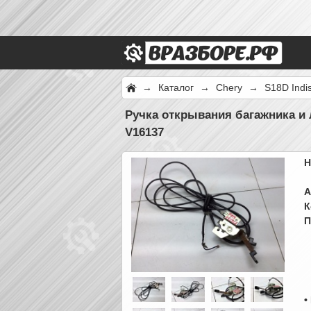
→
Каталог
→
Chery
→
S18D Indi
Ручка открывания багажника и 
V16137
Н
А
К
П
•