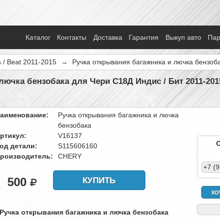
Каталог
Контакты
Доставка
Гарантия
Выкуп авто
Па
s / Beat 2011-2015
→
Ручка открывания багажника и лючка бензоб
лючка бензобака для Чери С18Д Индис / Бит 2011-20
аименование:
Ручка открывания багажника и лючка
бензобака
ртикул:
V16137
од детали:
S115606160
роизводитель:
CHERY
+7 (
500
КУПИТЬ
ХО
 Ручка открывания багажника и лючка бензобака