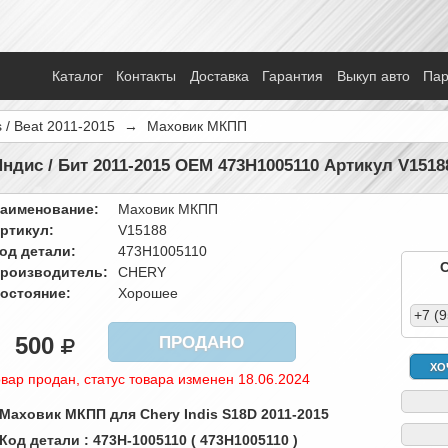
Каталог
Контакты
Доставка
Гарантия
Выкуп авто
Па
s / Beat 2011-2015
→
Маховик МКПП
дис / Бит 2011-2015 OEM 473H1005110 Артикул V1518
аименование:
Маховик МКПП
ртикул:
V15188
од детали:
473H1005110
роизводитель:
CHERY
остояние:
Хорошее
+7 (
500
ПРОДАНО
ХО
вар продан, статус товара изменен 18.06.2024
 Маховик МКПП для Chery Indis S18D 2011-2015
 Код детали : 473H-1005110 ( 473H1005110 )