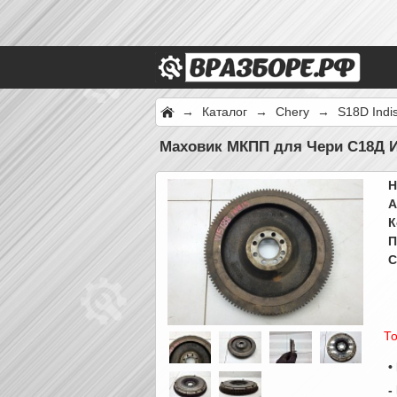
→
Каталог
→
Chery
→
S18D Indi
Маховик МКПП для Чери С18Д Ин
Н
А
К
П
С
То
•
-