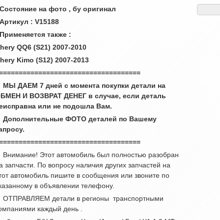
 Состояние на фото , бу оригинал
 Артикул : V15188
 Применяется также :
hery QQ6 (S21) 2007-2010
hery Kimo (S12) 2007-2013
====================================
 МЫ ДАЕМ 7 дней с момента покупки детали на
БМЕН И ВОЗВРАТ ДЕНЕГ в случае, если деталь
еисправна или не подошла Вам.
 Дополнительные ФОТО деталей по Вашему
апросу.
====================================
 Внимание! Этот автомобиль был полностью разобран
а запчасти. По вопросу наличия других запчастей на
тот автомобиль пишите в сообщения или звоните по
казанному в объявлении телефону.
 ОТПРАВЛЯЕМ детали в регионы транспортными
омпаниями каждый день .