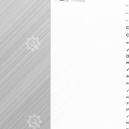
-
-
-
C
C
=
✓
О
н
✓
з
=
✓
н
э
у
✓
к