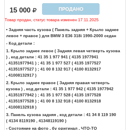
15 000
ПРОДАНО
Товар продан, статус товара изменен 17.11.2025
• Задняя часть кузова ( Панель задняя + Крыло заднее
левое + правое ) для BMW 3 E36 318i 1990-2000 седан
- Код детали :
1. Крыло заднее левое ( Задняя левая четверть кузова
) , код детали : 41 35 1 977 941 ( 4135 1977941
, 41351977941 ) ; 41 35 1 977 527 ( 4135 1977527
, 41351977527 ) ; 41 00 8 132 917 ( 4100 8132917
, 41008132917 )
2. Крыло заднее правое ( Задняя правая четверть
кузова ) , код детали : 41 35 1 977 942 ( 4135 1977942
, 41351977942 ) ; 41 35 1 977 528 ( 4135 1977528
, 41351977528 ) ; 41 00 8 132 918 ( 4100 8132918
, 41008132918 )
3. Панель кузова задняя , код детали : 41 34 8 119 190
( 4134 8119190 , 41348119190 )
- Состояние на фото , бу оригинал , ЧТО-ТО