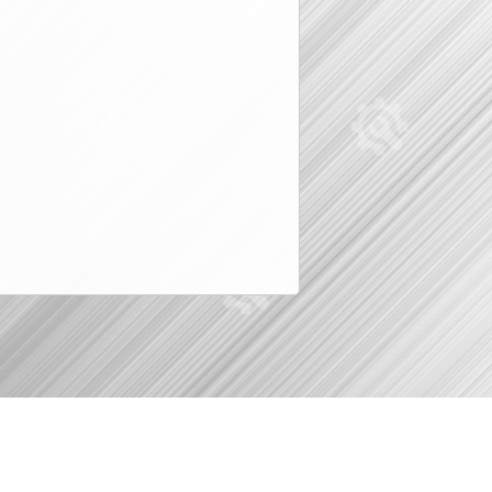
© вразборе.рф, 2016-2026
KuzovovNet