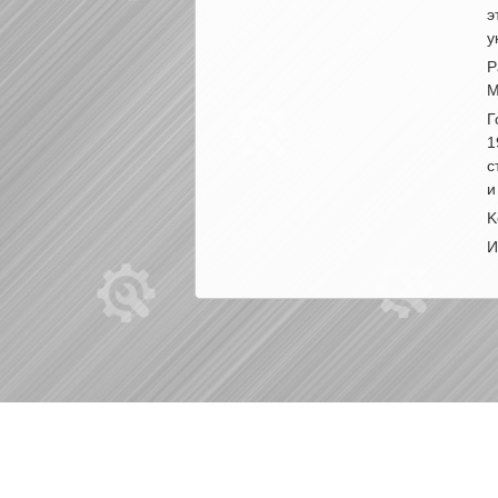
э
у
Р
M
Г
1
с
и
K
И
|
|
Б/у запчасти в СПб
Выкуп авто