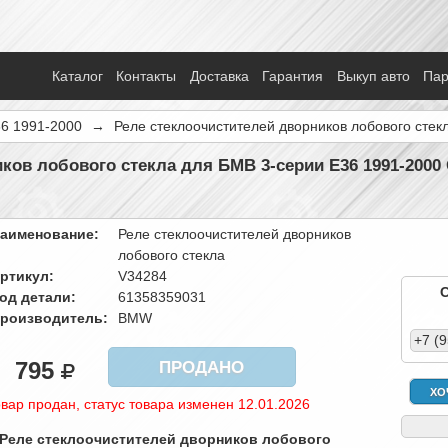
Каталог
Контакты
Доставка
Гарантия
Выкуп авто
Па
36 1991-2000
→
Реле стеклоочистителей дворников лобового стек
ков лобового стекла для БМВ 3-серии Е36 1991-2000
аименование:
Реле стеклоочистителей дворников
лобового стекла
ртикул:
V34284
од детали:
61358359031
роизводитель:
BMW
+7 (
795
ПРОДАНО
ХО
вар продан, статус товара изменен 12.01.2026
 Реле стеклоочистителей дворников лобового