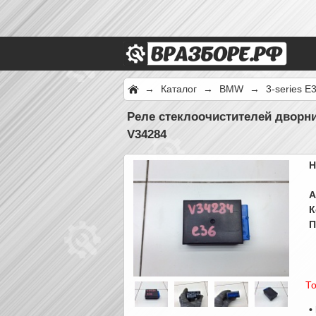
→
Каталог
→
BMW
→
3-series E
Реле стеклоочистителей дворни
V34284
Н
А
К
П
То
•