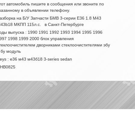
тот автомобиль пишите в сообщения или звоните по
казанному в объявлении телефону.
азборка на Б/У Запчасти БМВ 3-серии Е36 1.8 M43
43b18 МКПП 115л.с. в Санкт-Петербурге
оды выпуска : 1990 1991 1992 1993 1994 1995 1996
997 1998 1999 2000 блок управления
теклоочистителем дворниками стеклоочистителями эбу
 бу модуль
eys : е36 м43 м43б18 3-series sedan
НВ0825
|
|
Партнерам
Разборки
Обратная связь