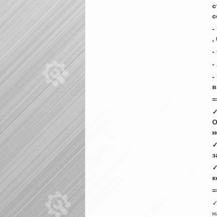
с
с
-
,
-
-
-
в
=
✓
О
н
✓
з
✓
к
=
✓
н