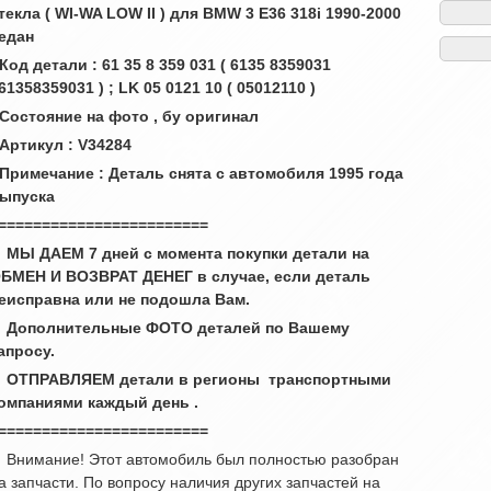
текла ( WI-WA LOW II ) для BMW 3 E36 318i 1990-2000
едан
 Код детали : 61 35 8 359 031 ( 6135 8359031
 61358359031 ) ; LK 05 0121 10 ( 05
0121
10 )
 Состояние на фото , бу оригинал
 Артикул : V34284
 Примечание : Деталь снята с автомобиля 1995 года
ыпуска
========================
 МЫ ДАЕМ 7 дней с момента покупки детали на
БМЕН И ВОЗВРАТ ДЕНЕГ в случае, если деталь
еисправна или не подошла Вам.
 Дополнительные ФОТО деталей по Вашему
апросу.
 ОТПРАВЛЯЕМ детали в регионы транспортными
омпаниями каждый день .
========================
 Внимание! Этот автомобиль был полностью разобран
а запчасти. По вопросу наличия других запчастей на