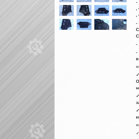
-
,
,
-
С
С
-
-
в
=
✓
О
н
✓
з
✓
к
=
✓