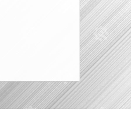
© вразборе.рф, 2016-2026
KuzovovNet