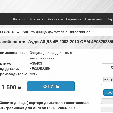
Каталог
Контакты
Доставка
Гарантия
Выкуп авто
Па
003-2010
→
Защита днища двигателя антигравийная
авийная для Ауди А8 Д3 4Е 2003-2010 OEM 4E0825235
аименование:
Защита днища двигателя
антигравийная
ртикул:
V35403
од детали:
4E0825235H
роизводитель:
VAG
+7 (
1 500
КУПИТЬ
ХО
 Защита днища ( картера двигателя ) пластиковая
нтигравийная для Audi A8 D3 4E 2004-2007