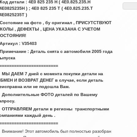
 Код детали : 4E0 825 235 H ( 4E0.825.235.H
 4E0825235H ) ; 4E0 825 235 T ( 4E0.825.235.T
 4E0825235T )
 Состояние на фото , бу оригинал , ПРИСУТСТВУЮТ
КОЛЫ , ДЕФЕКТЫ , ЦЕНА УКАЗАНА С УЧЕТОМ
ОСТОЯНИЯ!
 Артикул : V35403
 Примечание : Деталь снята с автомобиля 2005 года
ыпуска
========================
 МЫ ДАЕМ 7 дней с момента покупки детали на
БМЕН И ВОЗВРАТ ДЕНЕГ в случае, если деталь
еисправна или не подошла Вам.
 Дополнительные ФОТО деталей по Вашему
апросу.
 ОТПРАВЛЯЕМ детали в регионы транспортными
омпаниями каждый день .
========================
 Внимание! Этот автомобиль был полностью разобран