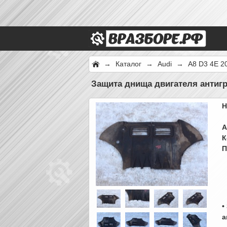
→
Каталог
→
Audi
→
A8 D3 4E 2
Защита днища двигателя антигр
Н
А
К
П
•
а