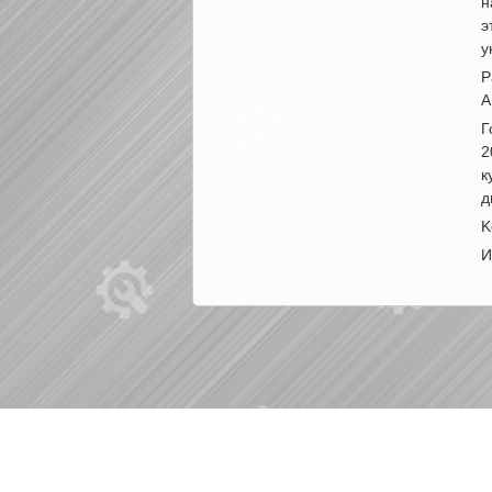
н
э
у
Р
А
Г
2
к
д
K
И
|
|
Б/у запчасти в СПб
Выкуп авто