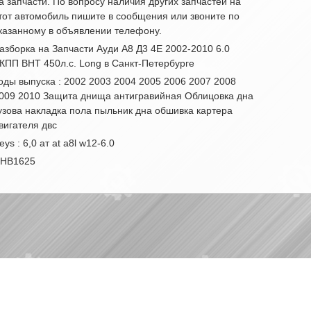
а запчасти. По вопросу наличия других запчастей на
тот автомобиль пишите в сообщения или звоните по
казанному в объявлении телефону.
азборка на Запчасти Ауди А8 Д3 4Е 2002-2010 6.0
КПП BHT 450л.с. Long в Санкт-Петербурге
оды выпуска : 2002 2003 2004 2005 2006 2007 2008
009 2010 Защита днища антигравийная Облицовка дна
узова накладка пола пыльник дна обшивка картера
вигателя двс
eys : 6,0 ат at a8l w12-6.0
НВ1625
|
|
Партнерам
Разборки
Обратная связь