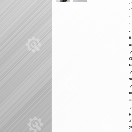
,
,
-
-
-
в
=
✓
О
н
✓
з
✓
к
=
✓
н
э
у