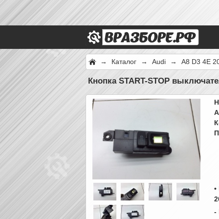
→
Каталог
→
Audi
→
A8 D3 4E 2
Кнопка START-STOP выключател
Н
А
К
П
•
2
-