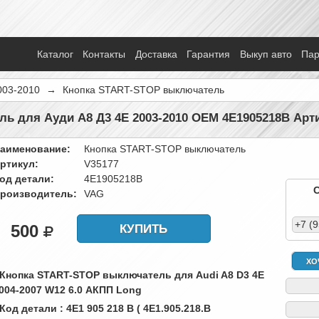
Каталог
Контакты
Доставка
Гарантия
Выкуп авто
Па
003-2010
→
Кнопка START-STOP выключатель
ь для Ауди А8 Д3 4Е 2003-2010 OEM 4E1905218B Арт
аименование:
Кнопка START-STOP выключатель
ртикул:
V35177
од детали:
4E1905218B
роизводитель:
VAG
+7 (
500
КУПИТЬ
ХО
 Кнопка START-STOP выключатель для Audi A8 D3 4E
004-2007 W12 6.0 АКПП Long
 Код детали : 4E1 905 218 B ( 4E1.905.218.B