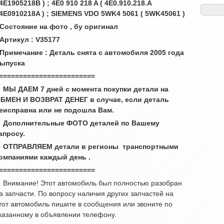
 4E1905218B ) ; 4E0 910 218 A ( 4E0.910.218.A
 4E0910218A ) ; SIEMENS VDO 5WK4 5061 ( 5WK45061 )
 Состояние на фото , бу оригинал
 Артикул : V35177
 Примечание : Деталь снята с автомобиля 2005 года
ыпуска
========================
 МЫ ДАЕМ 7 дней с момента покупки детали на
БМЕН И ВОЗВРАТ ДЕНЕГ в случае, если деталь
еисправна или не подошла Вам.
 Дополнительные ФОТО деталей по Вашему
апросу.
 ОТПРАВЛЯЕМ детали в регионы транспортными
омпаниями каждый день .
========================
 Внимание! Этот автомобиль был полностью разобран
а запчасти. По вопросу наличия других запчастей на
тот автомобиль пишите в сообщения или звоните по
казанному в объявлении телефону.