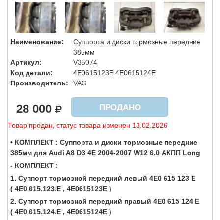
Наименование:
Суппорта и диски тормозные передние
385мм
Артикул:
V35074
Код детали:
4E0615123E 4E0615124E
Производитель:
VAG
28 000
ПРОДАНО
Товар продан, статус товара изменен 13.02.2026
• КОМПЛЕКТ : Суппорта и диски тормозные передние
385мм для Audi A8 D3 4E 2004-2007 W12 6.0 АКПП Long
- КОМПЛЕКТ :
1. Суппорт тормозной передний левый 4E0 615 123 E
( 4E0.615.123.E , 4E0615123E )
2. Суппорт тормозной передний правый 4E0 615 124 E
( 4E0.615.124.E , 4E0615124E )