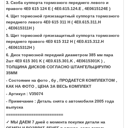
3. Скоба суппорта тормозного переднего левого и
правого 4E0 615 124 E ( 4E0.615.124.E , 4E0615124E )
4. Щит тормозной грязезащитный суппорта тормозного
переднего левого 4E0 615 311 H ( 4E0.615.311.H
, 4E0615311H )
5. Щит тормозной грязезащитный суппорта тормозного
переднего правого 4E0 615 312 H ( 4E0.615.312.H
, 4E0615312H )
6. Диск тормозной передний диаметром 385 мм пара
2шт 4E0 615 301 K ( 4E0.615.301.K , 4E0615301K ) ,
ТОЛЩИНА ДИСКОВ СОГЛАСНО ШТАНГЕЛЬЦИРУЛЮ
35ММ
- Состояние на фото , бу , ПРОДАЕТСЯ КОМПЛЕКТОМ ,
КАК НА ФОТО , ЦЕНА ЗА ВЕСЬ КОМПЛЕКТ
- Артикул : V35074
- Примечание : Деталь снята с автомобиля 2005 года
выпуска
=========================
✓ МЫ ДАЕМ 7 дней с момента покупки детали на
ОБМЕН И ВОЗВРАТ ДЕНЕГ в случае, если деталь