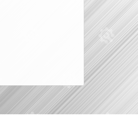
© вразборе.рф, 2016-2026
KuzovovNet