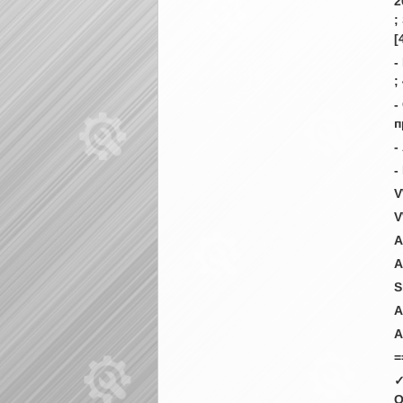
2
;
[
-
;
-
п
-
-
V
V
A
A
S
A
A
=
✓
О