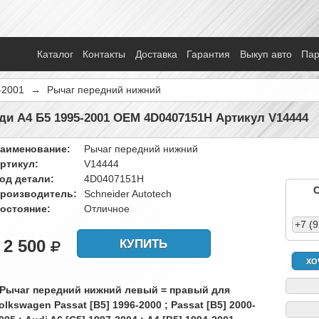
Каталог
Контакты
Доставка
Гарантия
Выкуп авто
Па
-2001
→
Рычаг передний нижний
и А4 Б5 1995-2001 OEM 4D0407151H Артикул V14444
аименование:
Рычаг передний нижний
ртикул:
V14444
од детали:
4D0407151H
роизводитель:
Schneider Autotech
остояние:
Отличное
+7 (
2 500
КУПИТЬ
ХО
 Рычаг передний нижний левый = правый для
olkswagen Passat [B5] 1996-2000 ; Passat [B5] 2000-