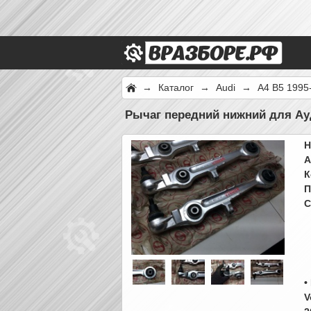
→
Каталог
→
Audi
→
A4 B5 1995
Рычаг передний нижний для Ауд
Н
А
К
П
С
•
V