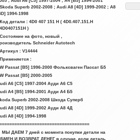
005 ; Audi A6 [C5] 1997-2004 ; A4 [B5] 1994-2001
 Skoda Superb 2002-2008 ; Audi A8 [4D] 1999-2002 ; A8
4D] 1994-1998
 Код детали : 4D0 407 151 H ( 4D0.407.151.H
 4D0407151H )
 Состояние на фото, новый ,
роизводитель Schneider Autotech
 Артикул : V14444
 Применяется :
W Passat [B5] 1996-2000 Фольксваген Пассат Б5
W Passat [B5] 2000-2005
udi A6 [C5] 1997-2004 Ауди А6 С5
udi A4 [B5] 1994-2001 Ауди А4 Б5
koda Superb 2002-2008 Шкода Суперб
udi A8 [4D] 1999-2002 Ауди А8 4Д
udi A8 [4D] 1994-1998
====================================
 МЫ ДАЕМ 7 дней с момента покупки детали на
БМЕН И ВОЗВРАТ ДЕНЕГ в случае, если деталь