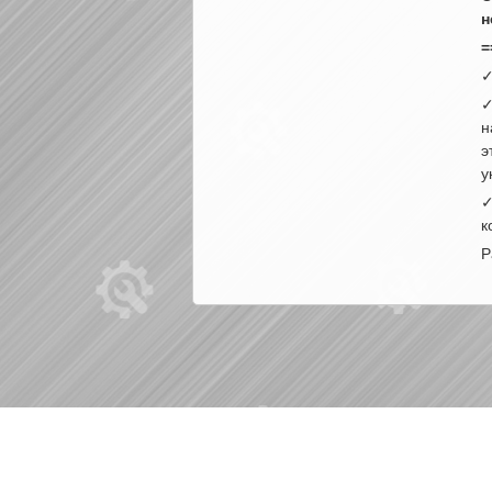
н
=
✓
✓
н
э
у
✓
к
Р
|
|
Б/у запчасти в СПб
Выкуп авто