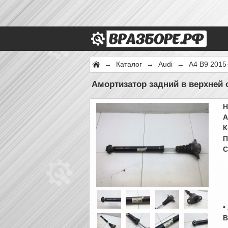
→
Каталог
→
Audi
→
A4 B9 2015
Амортизатор задний в верхней 
Н
А
К
П
С
•
B