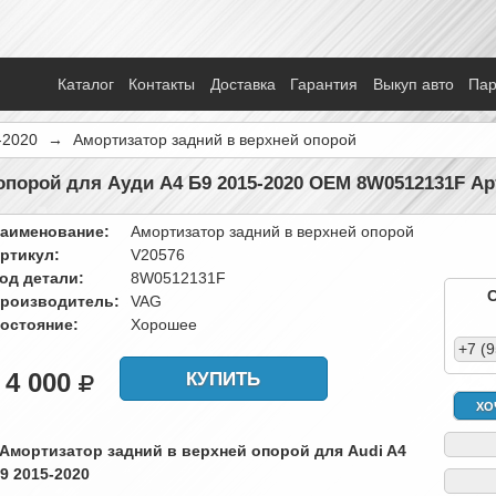
Каталог
Контакты
Доставка
Гарантия
Выкуп авто
Па
-2020
→
Амортизатор задний в верхней опорой
опорой для Ауди А4 Б9 2015-2020 OEM 8W0512131F Ар
аименование:
Амортизатор задний в верхней опорой
ртикул:
V20576
од детали:
8W0512131F
роизводитель:
VAG
остояние:
Хорошее
+7 (
4 000
КУПИТЬ
ХО
 Амортизатор задний в верхней опорой для Audi A4
9 2015-2020