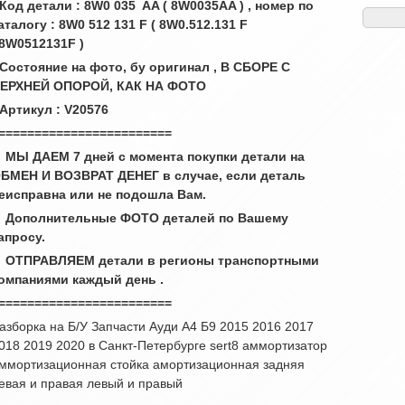
 Код детали : 8W0 035 AA ( 8W0035AA ) , номер по
аталогу : 8W0 512 131 F ( 8W0.512.131 F
 8W0512131F )
 Состояние на фото, бу оригинал , В СБОРЕ С
ЕРХНЕЙ ОПОРОЙ, КАК НА ФОТО
 Артикул : V20576
========================
 МЫ ДАЕМ 7 дней с момента покупки детали на
БМЕН И ВОЗВРАТ ДЕНЕГ в случае, если деталь
еисправна или не подошла Вам.
 Дополнительные ФОТО деталей по Вашему
апросу.
 ОТПРАВЛЯЕМ детали в регионы транспортными
омпаниями каждый день .
========================
азборка на Б/У Запчасти Ауди А4 Б9 2015 2016 2017
018 2019 2020 в Санкт-Петербурге sert8 аммортизатор
ммортизационная стойка амортизационная задняя
евая и правая левый и правый