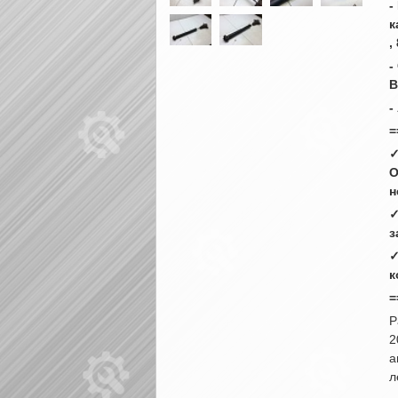
-
к
,
-
В
-
=
✓
О
н
✓
з
✓
к
=
Р
2
а
л